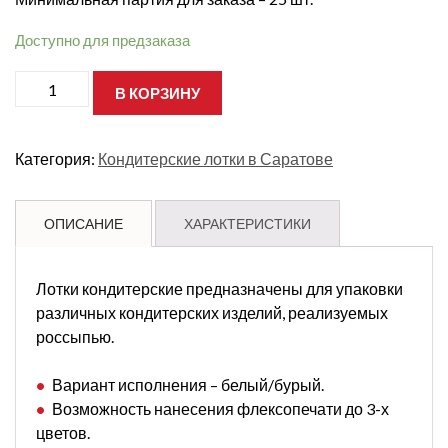
Доступно для предзаказа
Количество
В КОРЗИНУ
товара
лоток
Р16
315х230х75
Категория:
Кондитерские лотки в Саратове
Т23
Белый
ОПИСАНИЕ
ХАРАКТЕРИСТИКИ
Лотки кондитерские предназначены для упаковки
различных кондитерских изделий, реализуемых
россыпью.
Вариант исполнения – белый/бурый.
Возможность нанесения флексопечати до 3-х
цветов.