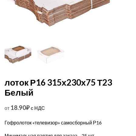
лоток Р16 315х230х75 Т23
Белый
18.90
₽
от
с НДС
Гофролоток «телевизор» самосборный Р16
Минимальная партия для заказа – 25 шт.