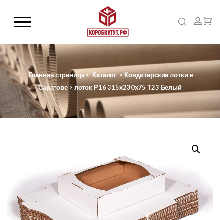
Главная страница
>
Каталог
>
Кондитерские лотки в
Саратове
>
лоток Р16 315х230х75 Т23 Белый