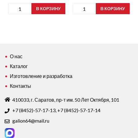
Количество
Количество
В КОРЗИНУ
В КОРЗИНУ
товара
товара
лоток
лоток
Р7
Р19
290х285х70
355х175х63
Т22
Т22
Белый
Белый
О нас
Каталог
Изготовление и разработка
Контакты
410033, г. Саратов, пр-т им. 50 Лет Октября, 101
+7 (8452)-57-17-13
,
+7 (8452)-57-17-14
galion64@mail.ru