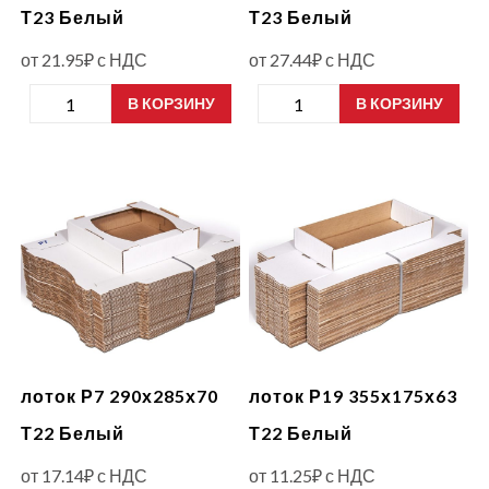
Т23 Белый
Т23 Белый
от
21.95
₽
с НДС
от
27.44
₽
с НДС
Количество
Количество
В КОРЗИНУ
В КОРЗИНУ
товара
товара
лоток
лоток
Р22
Р9
352х270х78
385х285х105
Т23
Т23
Белый
Белый
лоток Р7 290х285х70
лоток Р19 355х175х63
Т22 Белый
Т22 Белый
от
17.14
₽
с НДС
от
11.25
₽
с НДС