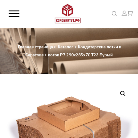
Главная страница
>
Каталог
>
Кондитерские лотки в
Саратове
>
лоток Р7 290х285х70 Т23 Бурый