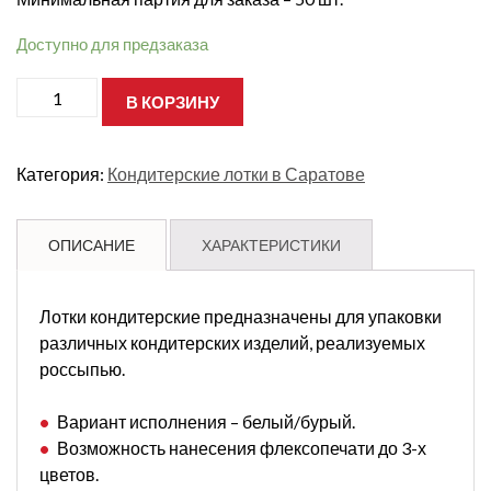
Доступно для предзаказа
Количество
В КОРЗИНУ
товара
лоток
Р7
290х285х70
Категория:
Кондитерские лотки в Саратове
Т23
Бурый
ОПИСАНИЕ
ХАРАКТЕРИСТИКИ
Лотки кондитерские предназначены для упаковки
различных кондитерских изделий, реализуемых
россыпью.
Вариант исполнения – белый/бурый.
Возможность нанесения флексопечати до 3-х
цветов.