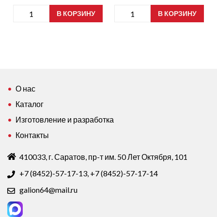
Количество
Количество
В КОРЗИНУ
В КОРЗИНУ
товара
товара
лоток
лоток
Р8
Р9
388х285х130
385х285х105
Т23
Т22
Белый
Белый
О нас
Каталог
Изготовление и разработка
Контакты
410033, г. Саратов, пр-т им. 50 Лет Октября, 101
+7 (8452)-57-17-13
,
+7 (8452)-57-17-14
galion64@mail.ru