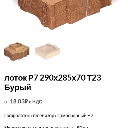
лоток Р7 290х285х70 Т23
Бурый
18.03
₽
от
с НДС
Гофролоток «телевизор» самосборный Р7
Минимальная партия для заказа – 50 шт.