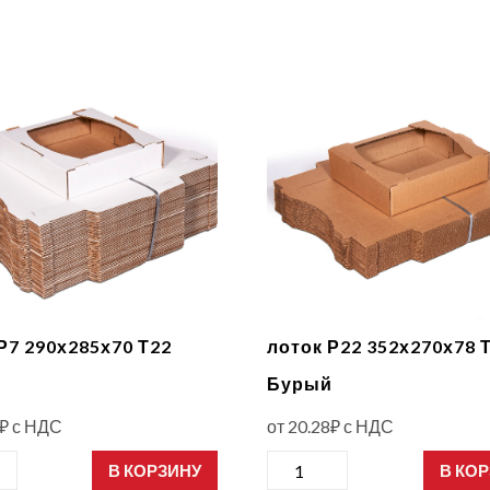
Р7 290х285х70 Т22
лоток Р22 352х270х78 
й
Бурый
₽
с НДС
от
20.28
₽
с НДС
ство
Количество
В КОРЗИНУ
В КО
товара