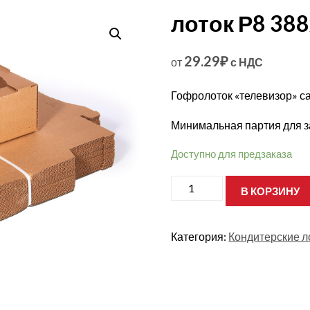
лоток Р8 38
29.29
₽
от
с НДС
Гофролоток «телевизор» 
Минимальная партия для за
Доступно для предзаказа
Количество
В КОРЗИНУ
товара
лоток
Р8
388х285х130
Категория:
Кондитерские л
Т23