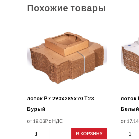
Похожие товары
лоток Р7 290х285х70 Т23
лоток 
Бурый
Белы
от
18.03
₽
с НДС
от
17.14
Количество
Количе
В КОРЗИНУ
товара
товара