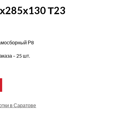
8х285х130 Т23
самосборный Р8
каза – 25 шт.
отки в Саратове