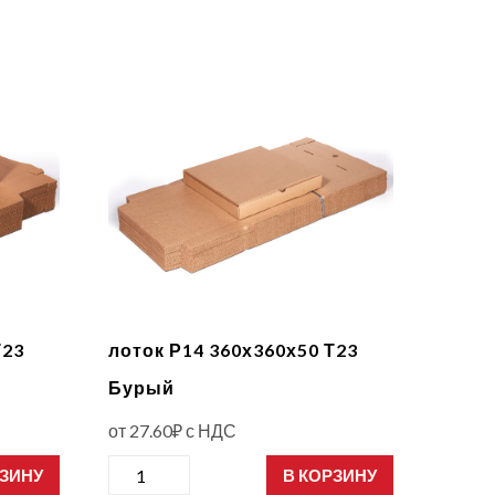
Т23
лоток Р14 360х360х50 Т23
Бурый
от
27.60
₽
с НДС
Количество
РЗИНУ
В КОРЗИНУ
товара