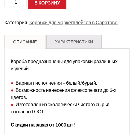
В КОРЗИНУ
товара
короб
самосборный
Р51
Категория:
Коробки для маркетплейсов в Саратове
175х84х47
Т21Е
микрогофра
ОПИСАНИЕ
ХАРАКТЕРИСТИКИ
Короба предназначены для упаковки различных
изделий.
Вариант исполнения – белый/бурый.
Возможность нанесения флексопечати до 3-х
цветов.
Изготовлен из экологически чистого сырья
согласно ГОСТ.
Скидки на заказ от 1000 шт!