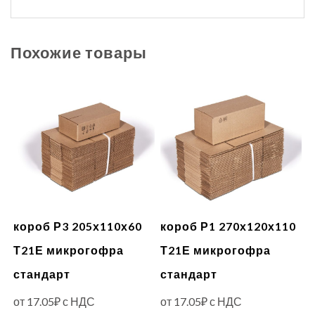
Похожие товары
короб Р3 205х110х60
короб Р1 270х120х110
Т21Е микрогофра
Т21Е микрогофра
стандарт
стандарт
от
17.05
₽
с НДС
от
17.05
₽
с НДС