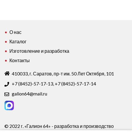
630х320х340
600х400х400
Т22
Т24
№18
ГОСТ
О нас
Каталог
Изготовление и разработка
Контакты
410033, г. Саратов, пр-т им. 50 Лет Октября, 101
+7 (8452)-57-17-13
,
+7 (8452)-57-17-14
galion64@mail.ru
© 2022 г. «Галион 64» - разработка и производство
упаковки