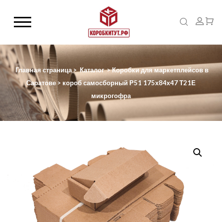
Главная страница
>
Каталог
>
Коробки для маркетплейсов в
Саратове
>
короб самосборный Р51 175х84х47 Т21Е
микрогофра